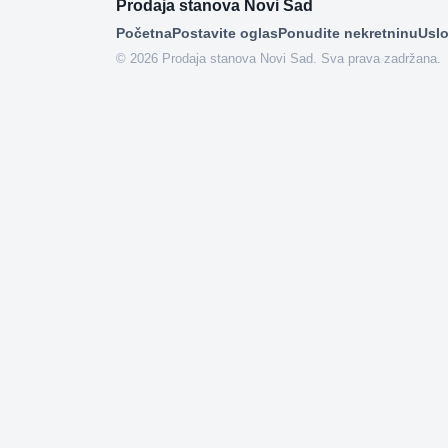
Prodaja stanova Novi Sad
Početna
Postavite oglas
Ponudite nekretninu
Uslo
© 2026 Prodaja stanova Novi Sad. Sva prava zadržana.